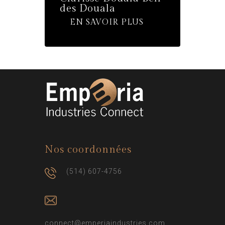
des Douala
EN SAVOIR PLUS
Nos coordonnées
(514) 607-4756
connect@emperiaindustries.com