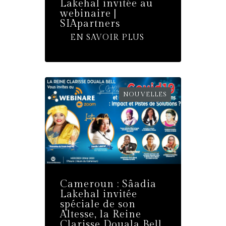
Lakehal invitée au
webinaire |
SIApartners
EN SAVOIR PLUS
NOUVELLES
Cameroun : Sâadia
Lakehal invitée
spéciale de son
Altesse, la Reine
Clarisse Douala Bell